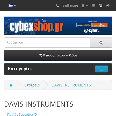
call now
0 είδος ( μικρό ) - 0.00€
Κατηγορίες
Εταιρεία
DAVIS INSTRUMENTS
DAVIS INSTRUMENTS
Προϊόν Συγκρίνω (0)