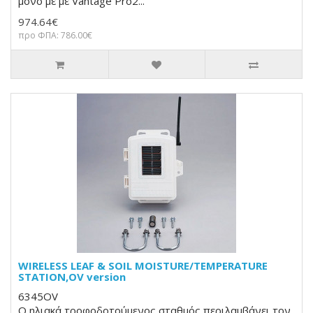
μόνο με με Vantage Pro2...
974.64€
προ ΦΠΑ: 786.00€
WIRELESS LEAF & SOIL MOISTURE/TEMPERATURE
STATION,OV version
6345OV
Ο ηλιακά τροφοδοτούμενος σταθμός περιλαμβάνει τον