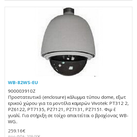
WB-82WS-EU
900003910Z
Προστατευτικό (enclosure) κάλυμμα τύπου dome, εξωτ
ερικού χώρου για τα μοντέλα καμερών Vivotek: PT312 2,
PZ6122, PT7135, PZ7121, PZ7131, PZ7151. Φιμ έ
γυαλί. Για στήριξη σε τοίχο απαιτείται ο βραχίονας WB-
WG..
259.16€
προ ΦΠΑ: 209.00€