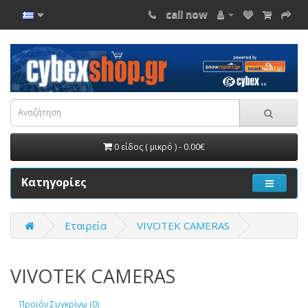
call now
0 είδος ( μικρό ) - 0.00€
Κατηγορίες
Εταιρεία
VIVOTEK CAMERAS
VIVOTEK CAMERAS
Προϊόν Συγκρίνω (0)