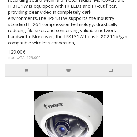
IP8131W is equipped with IR LEDs and IR-cut filter,
providing clear video in completely dark
environments.The IP8131W supports the industry-
standard H.264 compression technology, drastically
reducing file sizes and conserving valuable network
bandwidth. Moreover, the IP8131W boasts 802.11b/g/n
compatible wireless connection,..
129.00€
προ ΦΠΑ: 129.00€