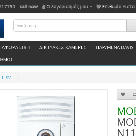
617790
call now
Ο λογαριασμός μου
Επιθυμία Λίστα 
ΙΑΦΟΡΑ ΕΙΔΗ
ΔΙΚΤΥΑΚΕΣ ΚΑΜΕΡΕΣ
ΠΑΡ/ΜΕΝΑ DAVIS
ΑΘΜΟΙ
11-SV
ΜΟΒ
MOD
N11