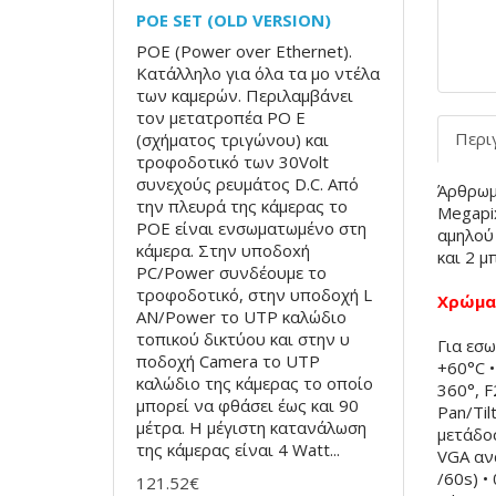
POE SET (OLD VERSION)
POE (Power over Ethernet).
Κατάλληλο για όλα τα μο ντέλα
των καμερών. Περιλαμβάνει
τον μετατροπέα PO E
Περι
(σχήματος τριγώνου) και
τροφοδοτικό των 30Volt
συνεχούς ρευμάτος D.C. Από
Άρθρωμ
την πλευρά της κάμερας το
Megapi
POE είναι ενσωματωμένο στη
αμηλού
κάμερα. Στην υποδoxή
και 2 μ
PC/Power συνδέουμε το
τροφοδοτικό, στην υποδοχή L
Χρώμα:
AN/Power το UTP καλώδιο
τοπικού δικτύου και στην υ
Για εσω
ποδοχή Camera το UTP
+60°C 
καλώδιο της κάμερας το οποίο
360°, F
μπορεί να φθάσει έως και 90
Pan/Til
μέτρα. Η μέγιστη κατανάλωση
μετάδοσ
της κάμερας είναι 4 Watt...
VGA ανά
/60s) •
121.52€