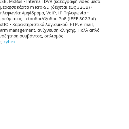
SB, MxBus • Interna l DVR (καταγραφή video μέσα
μερα)σε κάρτα m icro-SD (δέχεται έως 32GB) •
ηλεφωνία: Αμφίδρομα, VoIP, IP Τηλεφωνία •
ρεύμ ατος - είσοδοι/έξοδοι: PoE (IEEE 802.3af) -
xtIO • Χαρακτηριστικά λογισμικού: FTP, e-mai l,
alarm management, ανίχνευση κίνησης, Πολλ απλό
αναζήτηση συμβάντος, οπλισμός
ς:
cybex