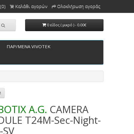
(0)
Καλάθι αγορών
Ολοκλήρωση αγοράς
0 είδος ( μικρό ) - 0.00€
ΠΑΡ/ΜΕΝΑ VIVOTEK
ΟΤΙΧ A.G.
CAMERA
ULE T24M-Sec-Night-
-SV