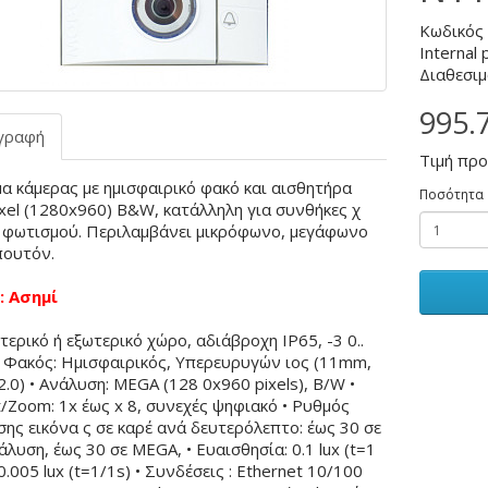
Κωδικός
Internal 
Διαθεσιμ
995.
γραφή
Τιμή πρ
α κάμερας με ημισφαιρικό φακό και αισθητήρα
Ποσότητα
xel (1280x960) B&W, κατάλληλη για συνθήκες χ
 φωτισμού. Περιλαμβάνει μικρόφωνο, μεγάφωνο
πουτόν.
 Ασημί
τερικό ή εξωτερικό χώρο, αδιάβροχη IP65, -3 0..
• Φακός: Ημισφαιρικός, Υπερευρυγών ιος (11mm,
2.0) • Ανάλυση: MEGA (128 0x960 pixels), B/W •
t/Zoom: 1x έως x 8, συνεχές ψηφιακό • Ρυθμός
ης εικόνα ς σε καρέ ανά δευτερόλεπτο: έως 30 σε
λυση, έως 30 σε MEGA, • Ευαισθησία: 0.1 lux (t=1
 0.005 lux (t=1/1s) • Συνδέσεις : Ethernet 10/100