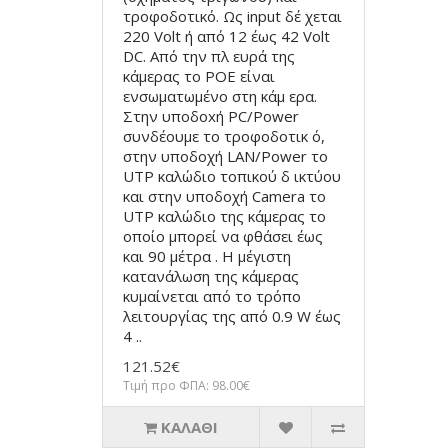
τροφοδοτικό. Ως input δέ χεται
220 Volt ή από 12 έως 42 Volt
DC. Από την πλ ευρά της
κάμερας το POE είναι
ενσωματωμένο στη κάμ ερα.
Στην υποδoxή PC/Power
συνδέουμε το τροφοδοτικ ό,
στην υποδοχή LAN/Power το
UTP καλώδιο τοπικού δ ικτύου
και στην υποδοχή Camera το
UTP καλώδιο της κάμερας το
οποίο μπορεί να φθάσει έως
και 90 μέτρα . Η μέγιστη
κατανάλωση της κάμερας
κυμαίνεται από το τρόπο
λειτουργίας της από 0.9 W έως
4 ..
121.52€
Τιμή προ ΦΠΑ: 98.00€
ΚΑΛΆΘΙ