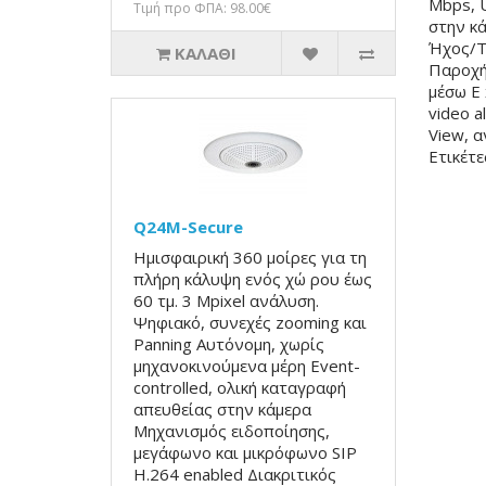
Mbps, U
Τιμή προ ΦΠΑ: 98.00€
στην κά
Ήχος/Τ
ΚΑΛΆΘΙ
Παροχή 
μέσω E 
video 
View, 
Ετικέτε
Q24M-Secure
Ημισφαιρική 360 μοίρες για τη
πλήρη κάλυψη ενός χώ ρου έως
60 τμ. 3 Mpixel ανάλυση.
Ψηφιακό, συνεχές zooming και
Panning Αυτόνομη, χωρίς
μηχανοκινούμενα μέρη Event-
controlled, ολική καταγραφή
απευθείας στην κάμερα
Μηχανισμός ειδοποίησης,
μεγάφωνο και μικρόφωνο SIP
H.264 enabled Διακριτικός