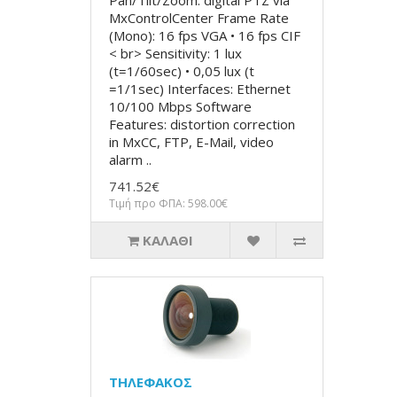
Pan/Tilt/Zoom: digital PTZ via
MxControlCenter Frame Rate
(Mono): 16 fps VGA • 16 fps CIF
< br> Sensitivity: 1 lux
(t=1/60sec) • 0,05 lux (t
=1/1sec) Interfaces: Ethernet
10/100 Mbps Software
Features: distortion correction
in MxCC, FTP, E-Mail, video
alarm ..
741.52€
Τιμή προ ΦΠΑ: 598.00€
ΚΑΛΆΘΙ
ΤΗΛΕΦΑΚΟΣ