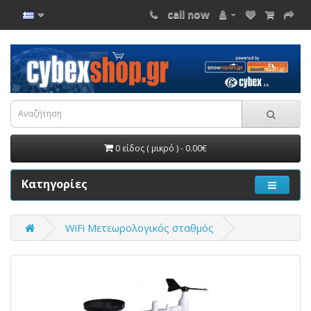
call now
0 είδος ( μικρό ) - 0.00€
Κατηγορίες
WiFi Μετεωρολογικός σταθμός