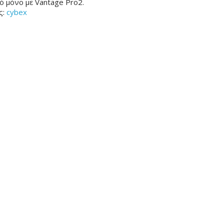
 μόνο με Vantage Pro2.
ς:
cybex