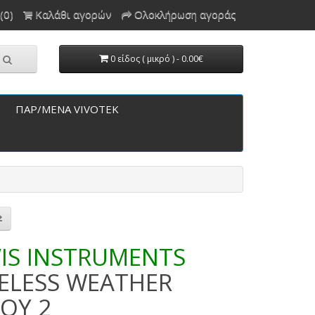
(0)
Καλάθι αγορών
Ολοκλήρωση αγοράς
0 είδος ( μικρό ) - 0.00€
ΠΑΡ/ΜΕΝΑ VIVOTEK
IS INSTRUMENTS
ELESS WEATHER
OY 2