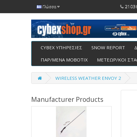
2103
Γλώσσα
CYBEX ΥΠΗΡΕΣΙΕΣ
SNOW REPORT
Δ
ΠΑΡ/ΜΕΝΑ ΜΟΒΟΤΙΧ
ΜΕΤΕΩΡ/ΚΟΙ ΣΤ
WIRELESS WEATHER ENVOY 2
Manufacturer Products