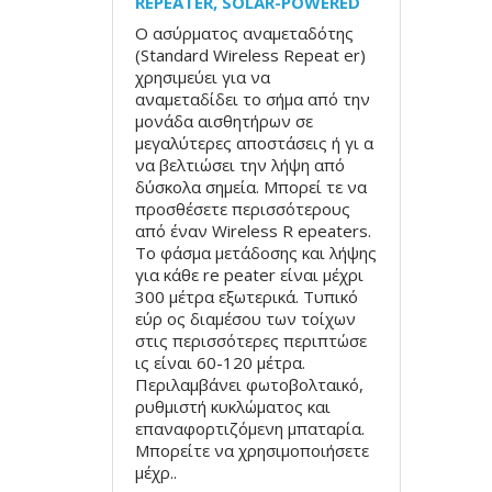
REPEATER, SOLAR-POWERED
Ο ασύρματος αναμεταδότης
(Standard Wireless Repeat er)
χρησιμεύει για να
αναμεταδίδει το σήμα από την
μονάδα αισθητήρων σε
μεγαλύτερες αποστάσεις ή γι α
να βελτιώσει την λήψη από
δύσκολα σημεία. Μπορεί τε να
προσθέσετε περισσότερους
από έναν Wireless R epeaters.
Το φάσμα μετάδοσης και λήψης
για κάθε re peater είναι μέχρι
300 μέτρα εξωτερικά. Τυπικό
εύρ ος διαμέσου των τοίχων
στις περισσότερες περιπτώσε
ις είναι 60-120 μέτρα.
Περιλαμβάνει φωτοβολταικό,
ρυθμιστή κυκλώματος και
επαναφορτιζόμενη μπαταρία.
Μπορείτε να χρησιμοποιήσετε
μέχρ..