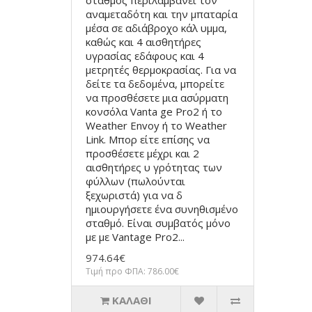
σταθμός περιλαμβάνει τον
αναμεταδότη και την μπαταρία
μέσα σε αδιάβροχο κάλ υμμα,
καθώς και 4 αισθητήρες
υγρασίας εδάφους και 4
μετρητές θερμοκρασίας. Για να
δείτε τα δεδομένα, μπορείτε
να προσθέσετε μια ασύρματη
κονσόλα Vanta ge Pro2 ή το
Weather Envoy ή το Weather
Link. Μπορ είτε επίσης να
προσθέσετε μέχρι και 2
αισθητήρες υ γρότητας των
φύλλων (πωλούνται
ξεχωριστά) για να δ
ημιουργήσετε ένα συνηθισμένο
σταθμό. Είναι συμβατός μόνο
με με Vantage Pro2...
974.64€
Τιμή προ ΦΠΑ: 786.00€
ΚΑΛΆΘΙ