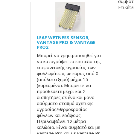
συμβατό
Ετικέτε
LEAF WETNESS SENSOR,
VANTAGE PRO & VANTAGE
PRO2
Μπορεί να χρησιμοποιηθεί για
να καταγράψει το επίπεδο της
επιφανειακής υγρασίας των
φυλλωμάτων, με εύρος από 0
(απόλυτα ξηρό) μέχρι 15
(κορεσμένο). Μπορείτε να
προσθέσετε μέχρι και 2
αισθητήρες σε ένα και μόνο
ασύρματο σταθμό σχετικής
υγρασίας/θερμοκρασίας
φύλλων και εδάφους.
Περιλαμβάνει 12 μέτρα
καλώδιο. Είναι συμβατό και με
Vantage Pro και με Vantage Pr