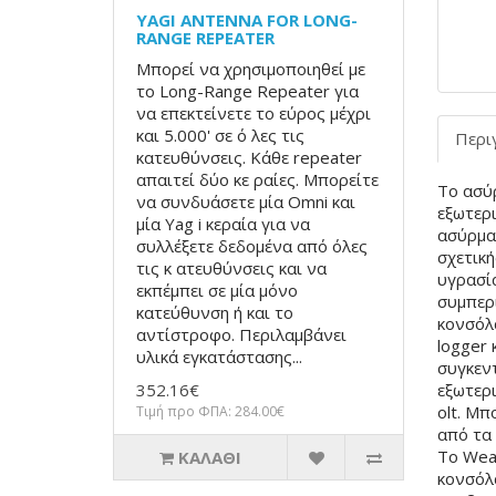
YAGI ANTENNA FOR LONG-
RANGE REPEATER
Μπορεί να χρησιμοποιηθεί με
το Long-Range Repeater για
να επεκτείνετε το εύρος μέχρι
και 5.000' σε ό λες τις
Περι
κατευθύνσεις. Κάθε repeater
απαιτεί δύο κε ραίες. Μπορείτε
Το ασύ
να συνδυάσετε μία Omni και
εξωτερ
μία Yag i κεραία για να
ασύρμα
συλλέξετε δεδομένα από όλες
σχετική
τις κ ατευθύνσεις και να
υγρασία
εκπέμπει σε μία μόνο
συμπερ
κατεύθυνση ή και το
κονσόλα
αντίστροφο. Περιλαμβάνει
logger 
υλικά εγκατάστασης...
συγκεν
352.16€
εξωτερ
olt. Μπ
Τιμή προ ΦΠΑ: 284.00€
από τα 
Το Weat
ΚΑΛΆΘΙ
κονσόλα